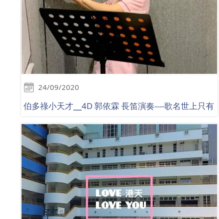
24/09/2020
伯多祿小天才╴4D 郭依霖 長笛演奏----歌名世上只有