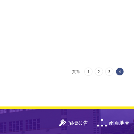
頁面:
1
2
3
4
招標公告
網頁地圖