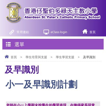
常用連結
eClass login
首頁
選單
首頁
>
學生培育與支援
>
學生學習支援
>
及早識別
及早識別
小一及早識別計劃
老師在小一上學期末按學生的學習表現，在徵得家長同意