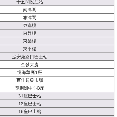
十五間投注站
南濤閣
雅濤閣
東逸樓
東昇樓
東業樓
東平樓
漁安苑路口巴士站
金發大廈
悅海華庭1座
百佳超級巿場
鴨脷洲中心B座
31座巴士站
18座巴士站
16座巴士站