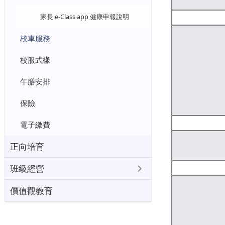
家長 e-Class app 健康申報說明
校車服務
校服式樣
午膳安排
保險
電子繳費
正向培育
班級經營
價值觀教育