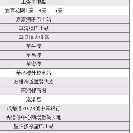
上落車地點
置富花園1座，9座，15座
嘉豪酒家巴士站
華清樓巴士站
華景樓天橋底
華生樓
華昌樓
華安樓
華孝樓外校車站
石排灣道匯賢大廈
田灣邨商場
逸港居
成都道20-28號中國銀行
香港仔中心商場數碼天地
聖伯多祿堂巴士站