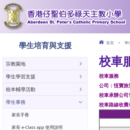
學生培育與支援
首頁
>
學
校車
宗教園地
校車服務
學生學習支援
公司：恆寶旅
校本輔導活動
校車承辦公司電話
學生事務
校車路線收費
家長手冊
家長 e-Class app 使用說明