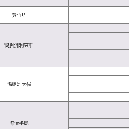
黃竹坑
鴨脷洲利東邨
鴨脷洲大街
海怡半島