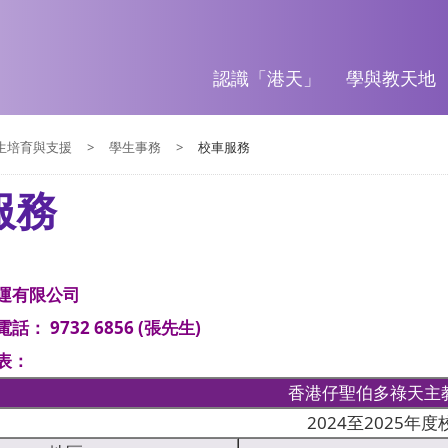
認識「港天」
學與教天地
生培育與支援
>
學生事務
>
校車服務
服務
運有限公司
： 9732 6856 (張先生)
表：
香港仔聖伯多祿天主
2024至2025年度