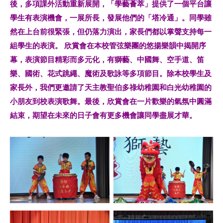
後，多項課外活動重新展開，「學藝薈萃」提供了一個平台讓
學生有表演機會，一展所長，發展他們的「塔冷通」。同學雖
然在上台前很緊張，但仍落力演出，家長們都以掌聲支持每一
組學生的表演。 欣賞會在本校管弦樂團的悠揚樂韻中揭開序
幕，表演節目精彩而多元化，有獅藝、中國舞、空手道、笛
樂、國術、花式跳繩、魔術及歌詠等多項節目。除本校學生及
家長外，我們更邀請了天主教聖伯多祿幼稚園和白光幼稚園的
小朋友到校表演歌舞。最後，欣賞會在一片歡樂的氣氛中圓滿
結束，期望在未來的日子會有更多機會讓同學盡展才華。