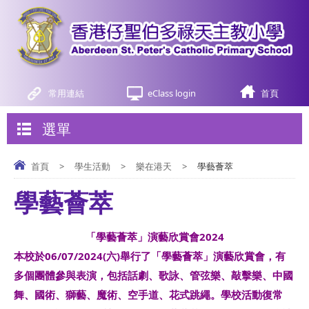
常用連結
eClass login
首頁
選單
首頁
>
學生活動
>
樂在港天
>
學藝薈萃
學藝薈萃
「學藝薈萃」演藝欣賞會
2024
本校於06/07/2024(六)舉行了「學藝薈萃」演藝欣賞會，有
多個團體參與表演，包括話劇、歌詠、管弦樂、敲擊樂、中國
舞、國術、獅藝、魔術、空手道、花式跳繩。學校活動復常