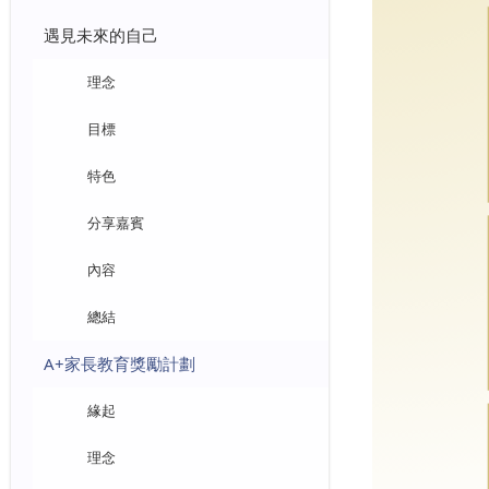
遇見未來的自己
理念
目標
特色
分享嘉賓
內容
總結
A+家長教育獎勵計劃
緣起
理念