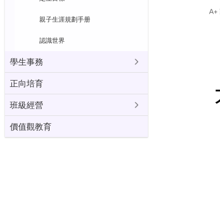
親子生涯規劃手册
認識世界
學生事務
正向培育
班級經營
價值觀教育