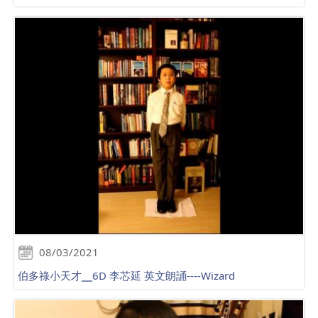
08/03/2021
伯多祿小天才╴6D 李芯延 英文朗誦----Wizard