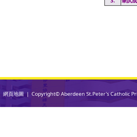
3.
筆試成
網頁地圖
| Copyright© Aberdeen St.Peter's Catholic Pri