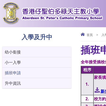
入學及升中
首頁
>
入
插班
幼小銜接
全年接受插校
小一入學
程序
插班申請
家長填
升中資訊
1.
新
2.
校方約