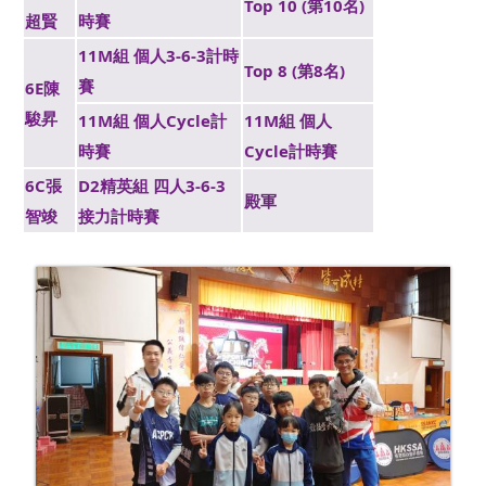
Top 10 (第10名)
超賢
時賽
11M組 個人3-6-3計時
Top 8 (第8名)
賽
6E陳
駿昇
11M組 個人Cycle計
11M組 個人
時賽
Cycle計時賽
6C張
D2精英組 四人3-6-3
殿軍
智竣
接力計時賽