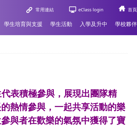
常用連結
eClass login
首頁
學生培育與支援
學生活動
入學及升中
學校夥伴
出學生代表積極參與，展現出團隊精
長的熱情參與，一起共享活動的樂
位參與者在歡樂的氣氛中獲得了寶