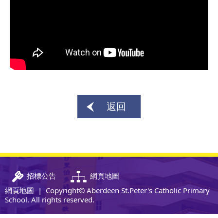
返回
招標公告
網頁地圖
網頁地圖
| Copyright© Aberdeen St.Peter's Catholic Primary
School. All rights reserved.