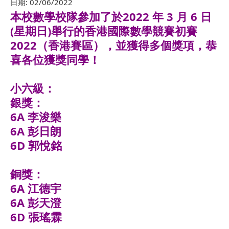
日期:
02/06/2022
本校數學校隊參加了於2022 年 3 月 6 日
(星期日)舉行的香港國際數學競賽初賽
2022（香港賽區），並獲得多個獎項，恭
喜各位獲獎同學！
小六級：
銀獎：
6A 李浚樂
6A 彭日朗
6D 郭悅銘
銅獎：
6A 江德宇
6A 彭天澄
6D 張瑤霖