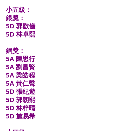
小五級：
銀獎：
5D 郭歡儀
5D 林卓熙
銅獎：
5A 陳思行
5A 劉昌賢
5A 梁皓程
5A 黃仁聲
5D 張紀遊
5D 郭朗熙
5D 林梓晴
5D 施易希