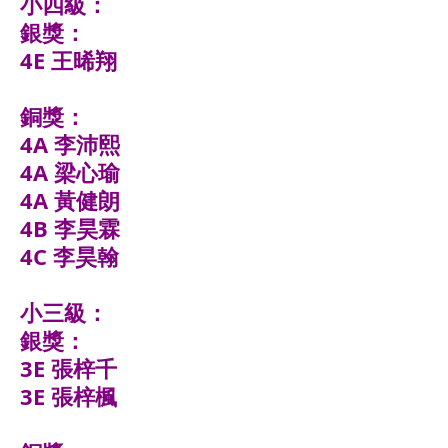
小四級：
銀獎：
4E 王晞翔
銅獎：
4A 李沛熙
4A 梁心瑜
4A 黃健朗
4B 李昊霖
4C 李昊翰
小三級：
銀獎：
3E 張梓千
3E 張梓楓