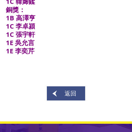
1C 韓㛓鍒
銅獎：
1B 高澤亨
1C 李卓潁
1C 張宇軒
1E 吳允言
1E 李奕芹
返回