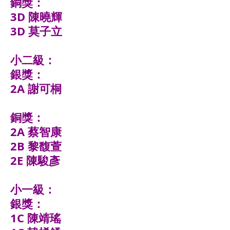
銅獎：
3D 陳曉輝
3D 莫子立
小二級：
銀獎：
2A 謝可桐
銅獎：
2A 蔡智康
2B 黎馥萱
2E 陳駿彥
小一級：
銀獎：
1C 陳靖瑤