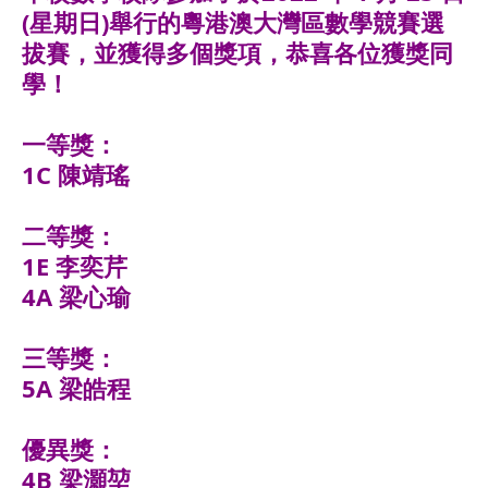
(星期日)舉行的粵港澳大灣區數學競賽選
拔賽，並獲得多個獎項，恭喜各位獲獎同
學！
一等獎：
1C 陳靖瑤
二等獎：
1E 李奕芹
4A 梁心瑜
三等獎：
5A 梁皓程
優異獎：
4B 梁灝堃