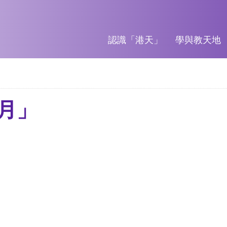
認識「港天」
學與教天地
月」