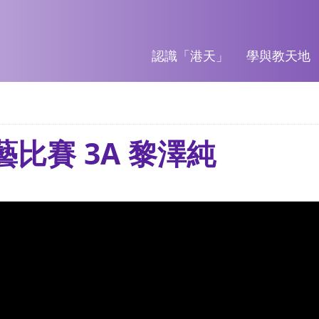
認識「港天」
學與教天地
才藝比賽 3A 黎澤純