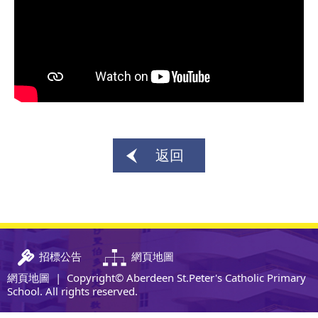
返回
招標公告
網頁地圖
網頁地圖
| Copyright© Aberdeen St.Peter's Catholic Primary
School. All rights reserved.