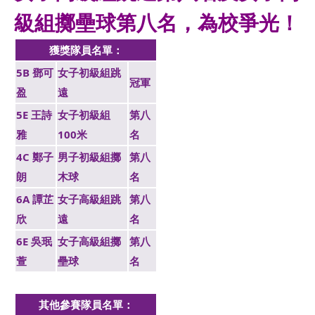
級組擲壘球第八名，為校爭光！
獲獎隊員名單：
5B 鄧可
女子初級組跳
冠軍
盈
遠
5E 王詩
女子初級組
第八
雅
100米
名
4C 鄭子
男子初級組擲
第八
朗
木球
名
6A 譚芷
女子高級組跳
第八
欣
遠
名
6E 吳珉
女子高級組擲
第八
萱
壘球
名
其他參賽隊員名單：