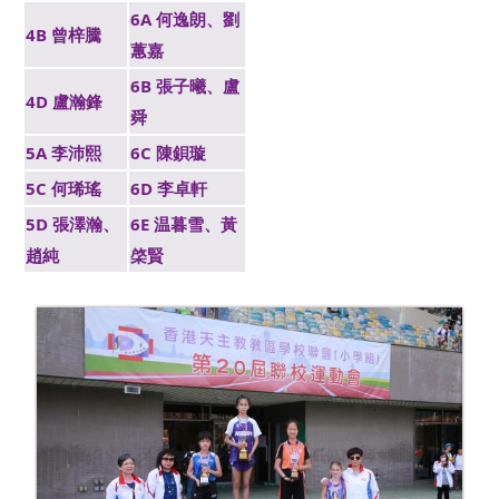
6A 何逸朗、劉
4B 曾梓騰
蕙嘉
6B 張子曦、盧
4D 盧瀚鋒
舜
5A 李沛熙
6C 陳鋇璇
5C 何琋瑤
6D 李卓軒
5D 張澤瀚、
6E 温暮雪、黃
趙純
棨賢