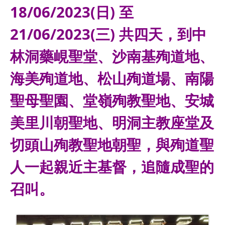
18/06/2023(日) 至
21/06/2023(三) 共四天，到中
林洞藥峴聖堂、沙南基殉道地、
海美殉道地、松山殉道場、南陽
聖母聖園、堂嶺殉教聖地、安城
美里川朝聖地、明洞主教座堂及
切頭山殉教聖地朝聖，與殉道聖
人一起親近主基督，追隨成聖的
召叫。