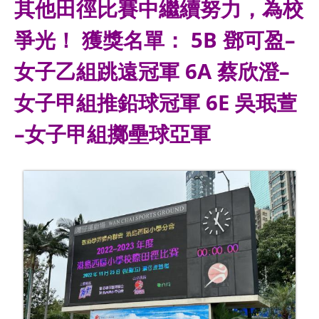
其他田徑比賽中繼續努力，為校
爭光！ 獲獎名單： 5B 鄧可盈–
女子乙組跳遠冠軍 6A 蔡欣澄–
女子甲組推鉛球冠軍 6E 吳珉萱
–女子甲組擲壘球亞軍