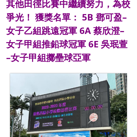
其他田徑比賽中繼續努力，為校
爭光！ 獲獎名單： 5B 鄧可盈–
女子乙組跳遠冠軍 6A 蔡欣澄–
女子甲組推鉛球冠軍 6E 吳珉萱
–女子甲組擲壘球亞軍