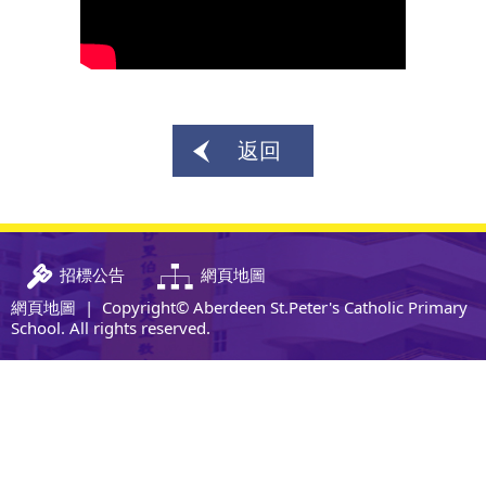
返回
招標公告
網頁地圖
網頁地圖
| Copyright© Aberdeen St.Peter's Catholic Primary
School. All rights reserved.