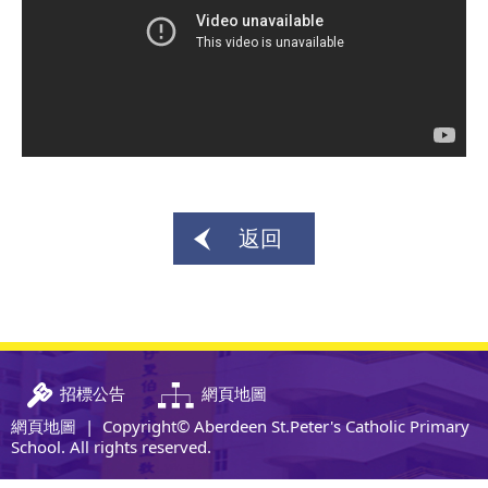
返回
招標公告
網頁地圖
網頁地圖
| Copyright© Aberdeen St.Peter's Catholic Primary
School. All rights reserved.