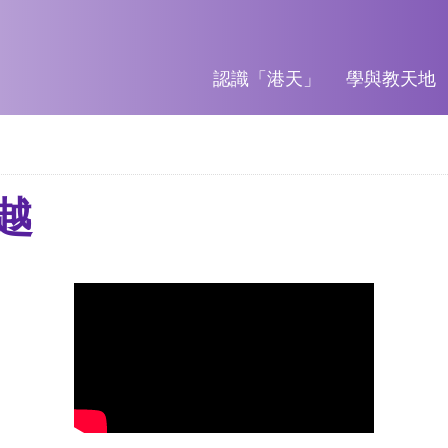
認識「港天」
學與教天地
越