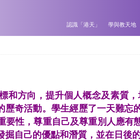
認識「港天」
學與教天地
標和⽅向，提升個⼈概念及素質，培
年級的歷奇活動。學生經歷了一天難忘
重要性，尊重⾃⼰及尊重別⼈應有
發掘⾃⼰的優點和潛質，並在⽇後