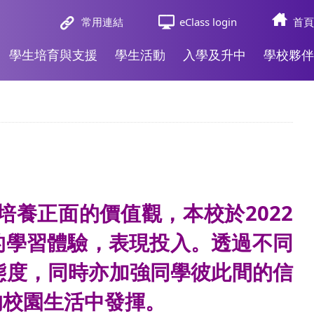
常用連結
eClass login
首頁
學生培育與支援
學生活動
入學及升中
學校夥伴
養正⾯的價值觀，本校於2022
的學習體驗，表現投入。透過不同
態度，同時亦加強同學彼此間的信
的校園⽣活中發揮。