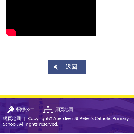
返回
招標公告
網頁地圖
網頁地圖
| Copyright© Aberdeen St.Peter's Catholic Primary
School. All rights reserved.