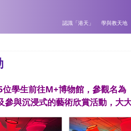
認識「港天」
學與教天地
動
15位學生前往M+博物館，參觀名為
及參與沉浸式的藝術欣賞活動，大