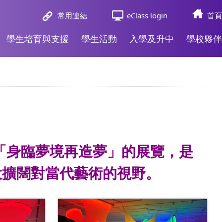
常用連結
eClass login
首頁
學生培育與支援
學生活動
入學及升中
學校夥伴
「身臨夢境再造夢」的展覽，是
大擴闊對當代藝術的視野。