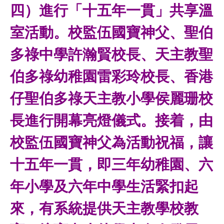
四）進行「十五年一貫」共享溫
室活動。校監伍國寶神父、聖伯
多祿中學許瀚賢校長、天主教聖
伯多祿幼稚園雷彩玲校長、香港
仔聖伯多祿天主教小學侯麗珊校
長進行開幕亮燈儀式。接着，由
校監伍國寶神父為活動祝福，讓
十五年一貫，即三年幼稚園、六
年小學及六年中學生活緊扣起
來，有系統提供天主教學校教