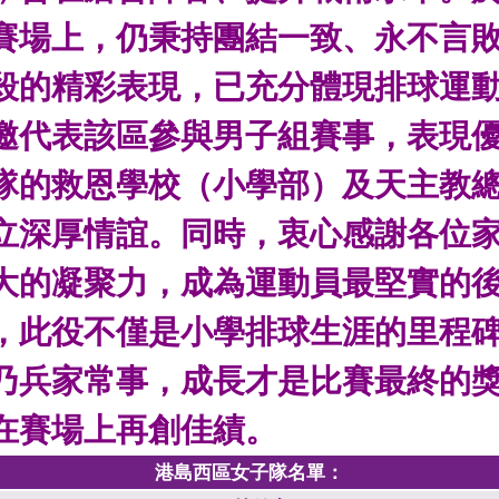
賽場上，仍秉持團結一致、永不言
殺的精彩表現，已充分體現排球運
邀代表該區參與男子組賽事，表現
隊的救恩學校（小學部）及天主教
立深厚情誼。同時，衷心感謝各位
大的凝聚力，成為運動員最堅實的
，此役不僅是小學排球生涯的里程
乃兵家常事，成長才是比賽最終的
在賽場上再創佳績。
港島西區女子隊名單：