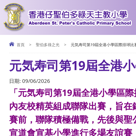
首頁
>
聖伯多祿之光
>
元気寿司第19屆全港小學區際排球比
元気寿司第19屆全港
日期:
09/06/2026
「元気寿司第19屆全港小學區
內友校精英組成聯隊出賽，旨在
賽前，聯隊積極備戰，先後與聖
宣道會宣基小學進行多場友誼賽