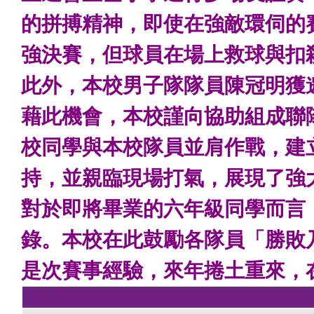
的拼搏精神，即使在強敵環伺的
強決賽，但球員在場上救球與扣
此外，本校男子隊隊員陳冠明獲
藉此機會，本校謹向協助組成聯
校同學與本校隊員並肩作戰，建
持，並親臨現場打氣，展現了強
對於即將畢業的六年級同學而言
錄。本校在此鼓勵各隊員「勝敗
是次賽事經驗，來年捲土重來，