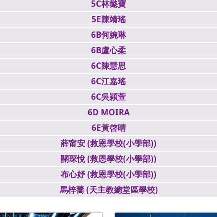
5C林懿寶
5E陳靖瑤
6B何婉琳
6B盧心柔
6C陳慧思
6C江嘉瑤
6C吳穎萱
6D MOIRA
6E黃啓晴
薛甯安 (救恩學校(小學部))
關琛悅 (救恩學校(小學部))
布心妤 (救恩學校(小學部))
馬梓蕎 (天主教總堂區學校)