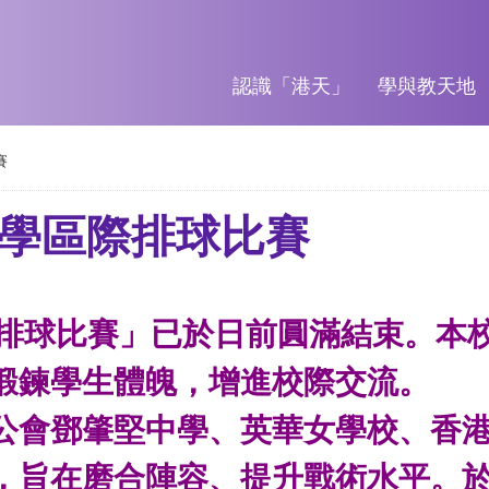
認識「港天」
學與教天地
賽
小學區際排球比賽
際排球比賽」已於日前圓滿結束。本
鍛鍊學生體魄，增進校際交流。
公會鄧肇堅中學、英華女學校、香
，旨在磨合陣容、提升戰術水平。