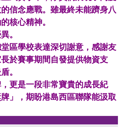
敗的信念應戰。雖最終未能躋身八
動的核心精神。
優異。
總堂區學校表達深切謝意，感謝友
家長於賽事期間自發提供物資支
後盾。
碑，更是一段非常寶貴的成長紀
獎牌」，期盼港島西區聯隊能汲取